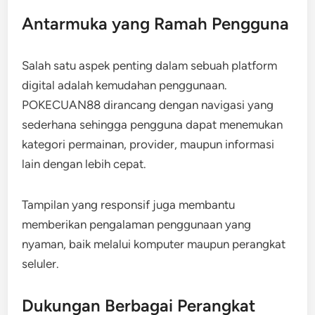
Antarmuka yang Ramah Pengguna
Salah satu aspek penting dalam sebuah platform
digital adalah kemudahan penggunaan.
POKECUAN88 dirancang dengan navigasi yang
sederhana sehingga pengguna dapat menemukan
kategori permainan, provider, maupun informasi
lain dengan lebih cepat.
Tampilan yang responsif juga membantu
memberikan pengalaman penggunaan yang
nyaman, baik melalui komputer maupun perangkat
seluler.
Dukungan Berbagai Perangkat