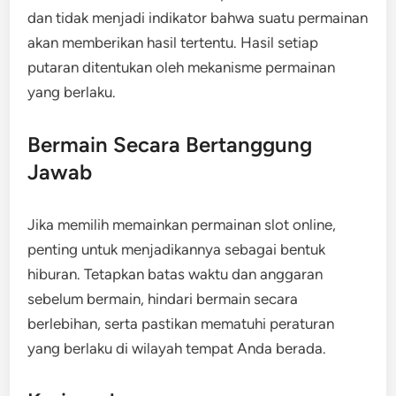
dan tidak menjadi indikator bahwa suatu permainan
akan memberikan hasil tertentu. Hasil setiap
putaran ditentukan oleh mekanisme permainan
yang berlaku.
Bermain Secara Bertanggung
Jawab
Jika memilih memainkan permainan slot online,
penting untuk menjadikannya sebagai bentuk
hiburan. Tetapkan batas waktu dan anggaran
sebelum bermain, hindari bermain secara
berlebihan, serta pastikan mematuhi peraturan
yang berlaku di wilayah tempat Anda berada.