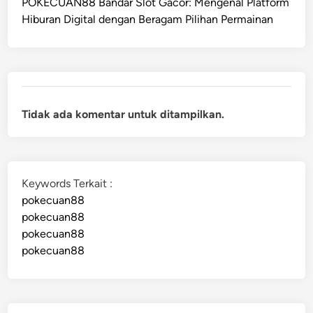
POKECUAN88 Bandar Slot Gacor: Mengenal Platform
Hiburan Digital dengan Beragam Pilihan Permainan
Tidak ada komentar untuk ditampilkan.
Keywords Terkait :
pokecuan88
pokecuan88
pokecuan88
pokecuan88