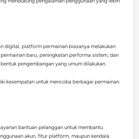
yang mendukung pengalaman penggunaan yang lebih
n digital, platform permainan biasanya melakukan
permainan baru, peningkatan performa sistem, dan
 bentuk pengembangan yang umum dilakukan.
iki kesempatan untuk mencoba berbagai permainan
n layanan bantuan pelanggan untuk membantu
ggunaan akun, fitur platform, maupun kendala