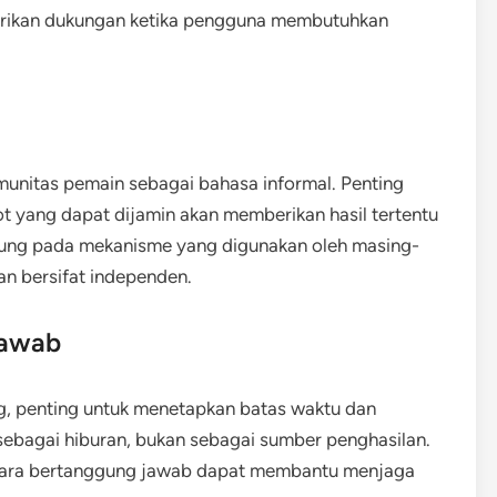
berikan dukungan ketika pengguna membutuhkan
omunitas pemain sebagai bahasa informal. Penting
t yang dapat dijamin akan memberikan hasil tertentu
tung pada mekanisme yang digunakan oleh masing-
n bersifat independen.
Jawab
ng, penting untuk menetapkan batas waktu dan
 sebagai hiburan, bukan sebagai sumber penghasilan.
cara bertanggung jawab dapat membantu menjaga