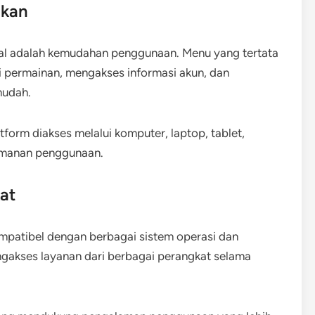
akan
ital adalah kemudahan penggunaan. Menu yang tertata
 permainan, mengakses informasi akun, dan
mudah.
form diakses melalui komputer, laptop, tablet,
manan penggunaan.
at
patibel dengan berbagai sistem operasi dan
gakses layanan dari berbagai perangkat selama