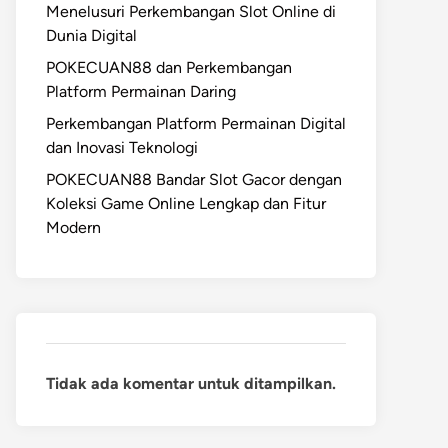
Menelusuri Perkembangan Slot Online di
Dunia Digital
POKECUAN88 dan Perkembangan
Platform Permainan Daring
Perkembangan Platform Permainan Digital
dan Inovasi Teknologi
POKECUAN88 Bandar Slot Gacor dengan
Koleksi Game Online Lengkap dan Fitur
Modern
Tidak ada komentar untuk ditampilkan.