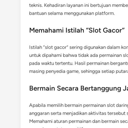
teknis. Kehadiran layanan ini bertujuan mem
bantuan selama menggunakan platform.
Memahami Istilah “Slot Gacor”
Istilah “slot gacor” sering digunakan dalam k
untuk dipahami bahwa tidak ada permainan slo
pada waktu tertentu. Hasil permainan bergan
masing penyedia game, sehingga setiap putara
Bermain Secara Bertanggung 
Apabila memilih bermain permainan slot dari
anggaran serta menjadikan aktivitas tersebut
Memahami aturan permainan dan bermain se