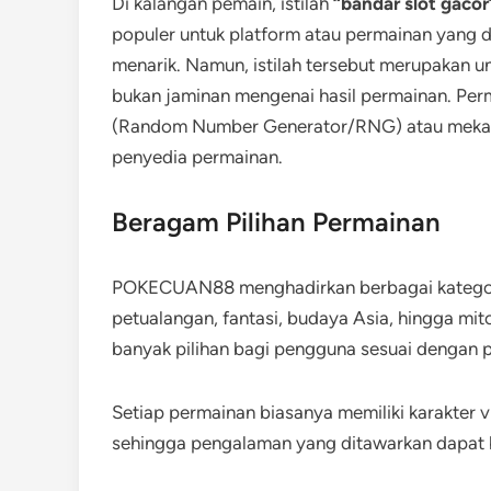
Di kalangan pemain, istilah
“bandar slot gacor
populer untuk platform atau permainan yang
menarik. Namun, istilah tersebut merupakan
bukan jaminan mengenai hasil permainan. Pe
(Random Number Generator/RNG) atau mekani
penyedia permainan.
Beragam Pilihan Permainan
POKECUAN88 menghadirkan berbagai kategori 
petualangan, fantasi, budaya Asia, hingga mi
banyak pilihan bagi pengguna sesuai dengan p
Setiap permainan biasanya memiliki karakter vi
sehingga pengalaman yang ditawarkan dapat b