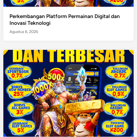
Perkembangan Platform Permainan Digital dan
Inovasi Teknologi
Agustus 6, 2026