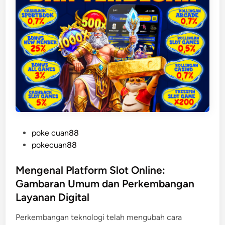
N
a
K
8
K
e
8
e
m
B
r
u
a
j
d
n
a
a
d
d
h
a
a
a
r
n
n
S
P
A
l
e
k
P
poke cuan88
o
r
s
o
pokecuan88
t
k
e
s
G
e
s
t
Mengenal Platform Slot Online:
a
m
e
Gambaran Umum dan Perkembangan
c
b
d
o
Layanan Digital
a
i
r
n
n
Perkembangan teknologi telah mengubah cara
d
g