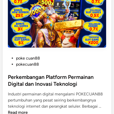
8
d
a
n
P
e
r
k
e
P
poke cuan88
m
o
pokecuan88
b
s
a
t
Perkembangan Platform Permainan
n
e
Digital dan Inovasi Teknologi
g
d
a
Industri permainan digital mengalami POKECUAN88
i
n
pertumbuhan yang pesat seiring berkembangnya
n
P
P
teknologi internet dan perangkat seluler. Berbagai …
l
e
Read more