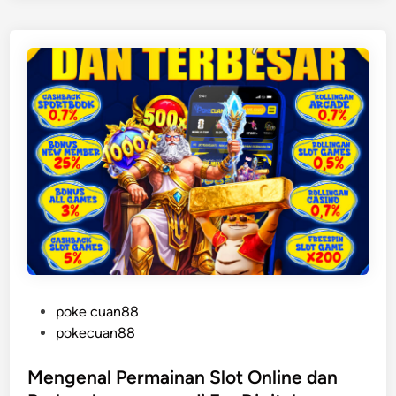
n
g
C
a
a
U
l
m
A
P
P
N
l
i
8
a
l
8
t
i
B
f
h
a
o
a
n
r
n
d
m
G
a
H
a
r
i
m
S
b
e
l
u
P
poke cuan88
o
r
o
pokecuan88
t
a
s
G
n
t
Mengenal Permainan Slot Online dan
a
D
e