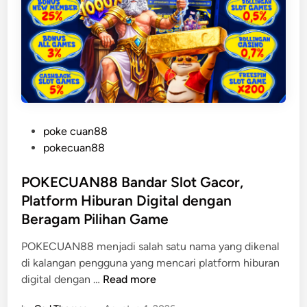
a
I
n
n
d
o
a
v
r
a
S
s
l
i
o
T
P
poke cuan88
t
e
o
pokecuan88
G
k
s
a
n
t
POKECUAN88 Bandar Slot Gacor,
c
o
e
Platform Hiburan Digital dengan
o
l
d
r
Beragam Pilihan Game
o
i
d
g
n
POKECUAN88 menjadi salah satu nama yang dikenal
e
i
di kalangan pengguna yang mencari platform hiburan
n
P
digital dengan …
Read more
g
O
a