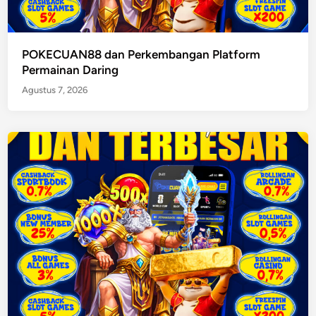
POKECUAN88 dan Perkembangan Platform
Permainan Daring
Agustus 7, 2026