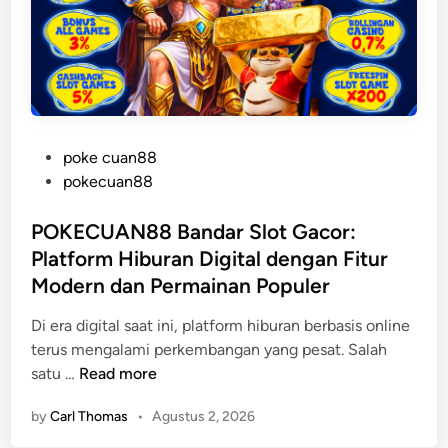
r
d
n
n
a
D
r
i
S
g
l
i
o
t
P
poke cuan88
t
a
o
pokecuan88
G
l
s
a
d
t
POKECUAN88 Bandar Slot Gacor:
c
e
e
Platform Hiburan Digital dengan Fitur
o
n
d
r
Modern dan Permainan Populer
g
i
:
a
n
Di era digital saat ini, platform hiburan berbasis online
M
n
terus mengalami perkembangan yang pesat. Salah
e
B
P
satu …
Read more
n
e
O
g
r
by
Carl Thomas
•
Agustus 2, 2026
K
e
a
E