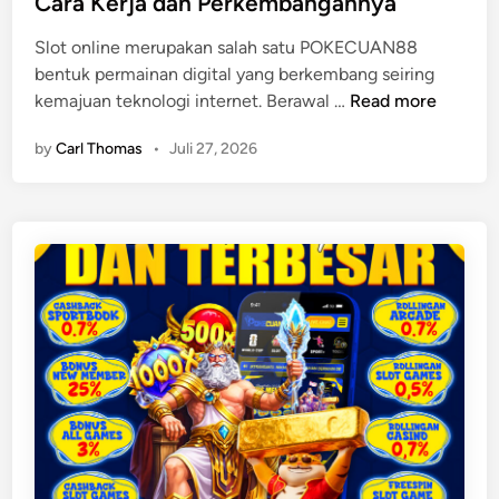
Cara Kerja dan Perkembangannya
c
a
d
o
l
Slot online merupakan salah satu POKECUAN88
i
r
bentuk permainan digital yang berkembang seiring
n
:
S
kemajuan teknologi internet. Berawal …
Read more
M
l
e
by
Carl Thomas
•
Juli 27, 2026
o
n
t
g
O
e
n
n
l
a
i
l
n
F
e
i
d
t
i
u
E
r
r
,
a
P