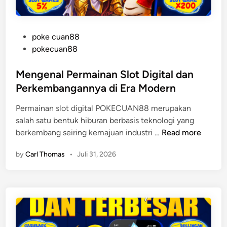
a
D
P
n
i
i
S
g
l
P
poke cuan88
l
i
i
o
pokecuan88
o
t
h
s
t
a
a
t
Mengenal Permainan Slot Digital dan
O
l
n
e
Perkembangannya di Era Modern
n
d
P
d
l
e
e
Permainan slot digital POKECUAN88 merupakan
i
i
n
r
salah satu bentuk hiburan berbasis teknologi yang
n
n
g
m
M
berkembang seiring kemajuan industri …
Read more
e
a
a
e
d
n
by
Carl Thomas
•
Juli 31, 2026
i
n
a
F
n
g
n
i
a
e
P
t
n
n
e
u
a
r
r
l
k
M