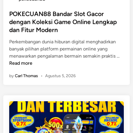
P
n
s
e
g
t
POKECUAN88 Bandar Slot Gacor
r
e
dengan Koleksi Game Online Lengkap
m
d
a
dan Fitur Modern
i
i
n
Perkembangan dunia hiburan digital menghadirkan
n
banyak pilihan platform permainan online yang
a
P
menawarkan pengalaman bermain semakin praktis …
n
O
Read more
D
K
i
by
Carl Thomas
•
Agustus 5, 2026
E
g
C
i
U
t
A
a
N
l
8
d
8
a
B
n