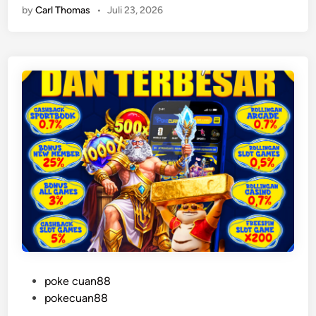
a
by
Carl Thomas
•
Juli 23, 2026
K
C
y
E
a
a
C
r
n
U
a
a
A
K
n
N
e
D
8
r
i
8
j
g
B
a
i
a
P
t
n
e
a
d
r
l
a
m
r
a
S
i
l
n
P
poke cuan88
o
a
o
pokecuan88
t
n
s