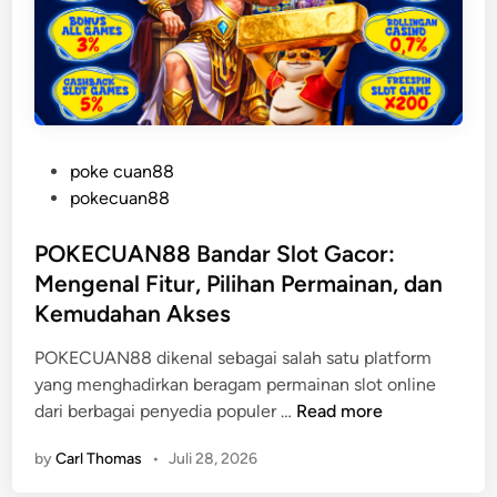
e
G
m
a
b
m
a
e
n
L
g
e
P
poke cuan88
a
n
o
pokecuan88
n
g
s
P
k
t
POKECUAN88 Bandar Slot Gacor:
e
a
e
Mengenal Fitur, Pilihan Permainan, dan
r
p
d
m
Kemudahan Akses
d
i
a
a
n
POKECUAN88 dikenal sebagai salah satu platform
i
n
yang menghadirkan beragam permainan slot online
n
T
P
dari berbagai penyedia populer …
Read more
a
e
O
n
k
by
Carl Thomas
•
Juli 28, 2026
K
S
n
E
l