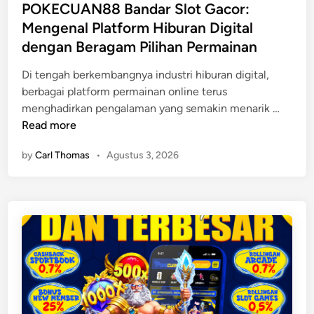
t
POKECUAN88 Bandar Slot Gacor:
a
e
e
Mengenal Platform Hiburan Digital
c
n
d
o
dengan Beragam Pilihan Permainan
g
i
r
k
n
Di tengah berkembangnya industri hiburan digital,
,
a
berbagai platform permainan online terus
P
p
P
menghadirkan pengalaman yang semakin menarik …
l
d
O
Read more
a
a
K
t
n
by
Carl Thomas
•
Agustus 3, 2026
E
f
F
C
o
i
U
r
t
A
m
u
N
H
r
8
i
M
8
b
o
B
u
d
a
r
e
n
a