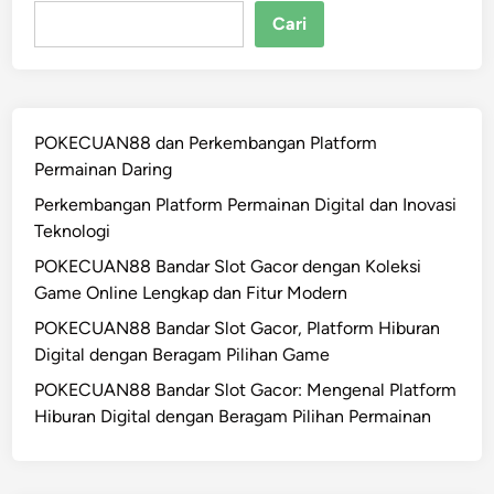
Cari
POKECUAN88 dan Perkembangan Platform
Permainan Daring
Perkembangan Platform Permainan Digital dan Inovasi
Teknologi
POKECUAN88 Bandar Slot Gacor dengan Koleksi
Game Online Lengkap dan Fitur Modern
POKECUAN88 Bandar Slot Gacor, Platform Hiburan
Digital dengan Beragam Pilihan Game
POKECUAN88 Bandar Slot Gacor: Mengenal Platform
Hiburan Digital dengan Beragam Pilihan Permainan