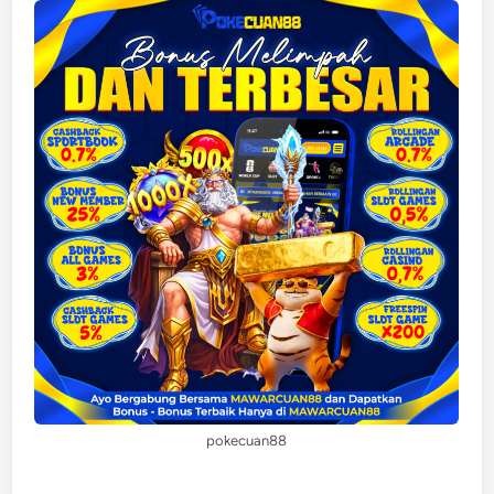
pokecuan88