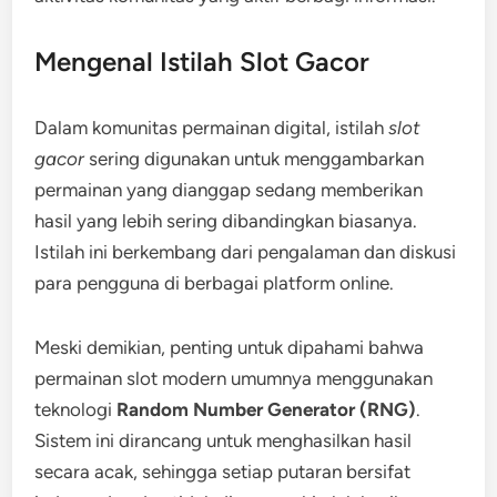
Mengenal Istilah Slot Gacor
Dalam komunitas permainan digital, istilah
slot
gacor
sering digunakan untuk menggambarkan
permainan yang dianggap sedang memberikan
hasil yang lebih sering dibandingkan biasanya.
Istilah ini berkembang dari pengalaman dan diskusi
para pengguna di berbagai platform online.
Meski demikian, penting untuk dipahami bahwa
permainan slot modern umumnya menggunakan
teknologi
Random Number Generator (RNG)
.
Sistem ini dirancang untuk menghasilkan hasil
secara acak, sehingga setiap putaran bersifat