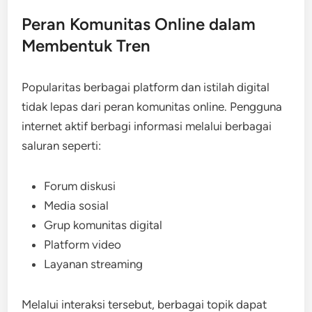
Peran Komunitas Online dalam
Membentuk Tren
Popularitas berbagai platform dan istilah digital
tidak lepas dari peran komunitas online. Pengguna
internet aktif berbagi informasi melalui berbagai
saluran seperti:
Forum diskusi
Media sosial
Grup komunitas digital
Platform video
Layanan streaming
Melalui interaksi tersebut, berbagai topik dapat