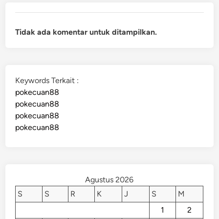
Tidak ada komentar untuk ditampilkan.
Keywords Terkait :
pokecuan88
pokecuan88
pokecuan88
pokecuan88
Agustus 2026
S
S
R
K
J
S
M
1
2