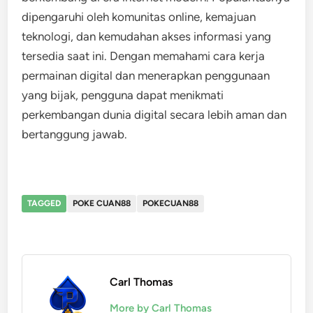
dipengaruhi oleh komunitas online, kemajuan
teknologi, dan kemudahan akses informasi yang
tersedia saat ini. Dengan memahami cara kerja
permainan digital dan menerapkan penggunaan
yang bijak, pengguna dapat menikmati
perkembangan dunia digital secara lebih aman dan
bertanggung jawab.
TAGGED
POKE CUAN88
POKECUAN88
Carl Thomas
More by Carl Thomas