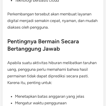
Teknologi berbasis cloud
Perkembangan tersebut akan membuat layanan
digital menjadi semakin cepat, nyaman, dan mudah
diakses oleh pengguna.
Pentingnya Bermain Secara
Bertanggung Jawab
Apabila suatu aktivitas hiburan melibatkan taruhan
uang, pengguna perlu memahami bahwa hasil
permainan tidak dapat diprediksi secara pasti.
Karena itu, penting untuk:
Menetapkan batas anggaran yang jelas
Mengatur waktu penggunaan