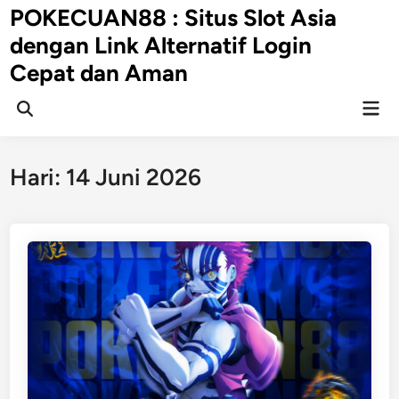
Skip
POKECUAN88 : Situs Slot Asia
to
dengan Link Alternatif Login
content
Cepat dan Aman
Mai
Open
Men
Search
Hari:
14 Juni 2026