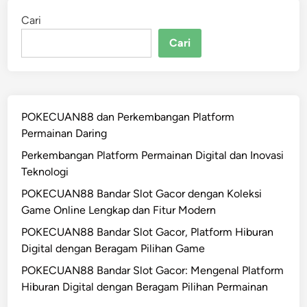
U
Cari
A
N
Cari
8
8
B
a
POKECUAN88 dan Perkembangan Platform
n
Permainan Daring
d
a
Perkembangan Platform Permainan Digital dan Inovasi
r
Teknologi
S
POKECUAN88 Bandar Slot Gacor dengan Koleksi
l
Game Online Lengkap dan Fitur Modern
o
POKECUAN88 Bandar Slot Gacor, Platform Hiburan
t
Digital dengan Beragam Pilihan Game
G
a
POKECUAN88 Bandar Slot Gacor: Mengenal Platform
c
Hiburan Digital dengan Beragam Pilihan Permainan
o