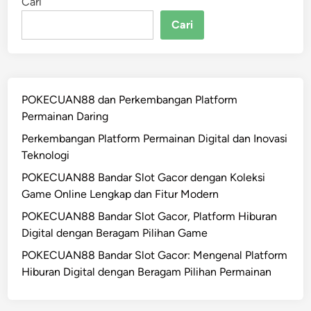
Cari
a
l
Cari
P
O
K
E
POKECUAN88 dan Perkembangan Platform
C
Permainan Daring
U
A
Perkembangan Platform Permainan Digital dan Inovasi
N
Teknologi
8
POKECUAN88 Bandar Slot Gacor dengan Koleksi
8
Game Online Lengkap dan Fitur Modern
d
POKECUAN88 Bandar Slot Gacor, Platform Hiburan
a
Digital dengan Beragam Pilihan Game
l
a
POKECUAN88 Bandar Slot Gacor: Mengenal Platform
m
Hiburan Digital dengan Beragam Pilihan Permainan
K
o