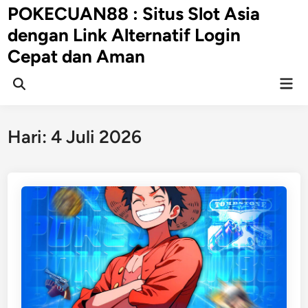
Skip
POKECUAN88 : Situs Slot Asia
to
dengan Link Alternatif Login
content
Cepat dan Aman
Mai
Open
Men
Search
Hari:
4 Juli 2026