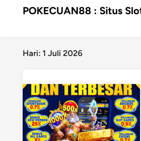
Skip
POKECUAN88 : Situs Slot
to
content
Hari:
1 Juli 2026